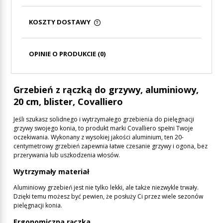
KOSZTY DOSTAWY
CENA NIE ZAWIERA EWENTUALNYCH KOSZTÓW
PŁATNOŚCI
OPINIE O PRODUKCIE (0)
Grzebień z rączką do grzywy, aluminiowy,
20 cm, blister, Covalliero
Jeśli szukasz solidnego i wytrzymałego grzebienia do pielęgnacji
grzywy swojego konia, to produkt marki Covalliero spełni Twoje
oczekiwania. Wykonany z wysokiej jakości aluminium, ten 20-
centymetrowy grzebień zapewnia łatwe czesanie grzywy i ogona, bez
przerywania lub uszkodzenia włosów.
Wytrzymały materiał
Aluminiowy grzebień jest nie tylko lekki, ale także niezwykle trwały.
Dzięki temu możesz być pewien, że posłuży Ci przez wiele sezonów
pielęgnacji konia.
Ergonomiczna rączka