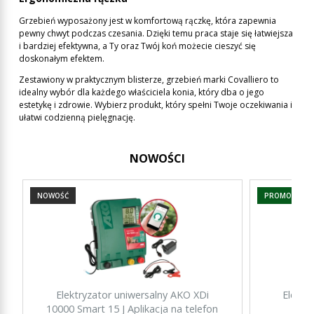
Grzebień wyposażony jest w komfortową rączkę, która zapewnia
pewny chwyt podczas czesania. Dzięki temu praca staje się łatwiejsza
i bardziej efektywna, a Ty oraz Twój koń możecie cieszyć się
doskonałym efektem.
Zestawiony w praktycznym blisterze, grzebień marki Covalliero to
idealny wybór dla każdego właściciela konia, który dba o jego
estetykę i zdrowie. Wybierz produkt, który spełni Twoje oczekiwania i
ułatwi codzienną pielęgnację.
NOWOŚCI
NOWOŚĆ
PROMOCJA
Elektryzator uniwersalny AKO XDi
Elektr
10000 Smart 15 J Aplikacja na telefon
15000 Sm