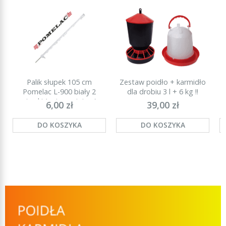
Palik słupek 105 cm
Zestaw poidło + karmidło
P
Pomelac L-900 biały 2
dla drobiu 3 l + 6 kg !!
stopki (najmocniejszy)
6,00 zł
39,00 zł
DO KOSZYKA
DO KOSZYKA