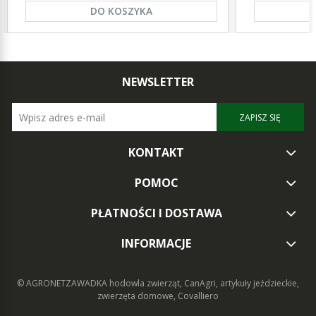
DO KOSZYKA
NEWSLETTER
ZAPISZ SIĘ
KONTAKT
POMOC
PŁATNOŚCI I DOSTAWA
INFORMACJE
© AGRONETZAWADKA
hodowla zwierząt, CanAgri, artykuły jeździeckie,
zwierzęta domowe, Covalliero