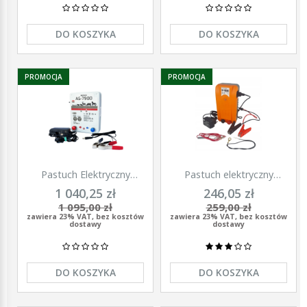
DO KOSZYKA
DO KOSZYKA
PROMOCJA
PROMOCJA
Pastuch Elektryczny
Pastuch elektryczny
Elektryzator uniwersalny
elektryzator uniwersalny z
1 040,25 zł
246,05 zł
Pomelac AS-7900 7,9 Jula
zasilaczem 9/12/230V
1 095,00 zł
259,00 zł
Unitra - U1000
zawiera 23% VAT, bez kosztów
zawiera 23% VAT, bez kosztów
dostawy
dostawy
DO KOSZYKA
DO KOSZYKA