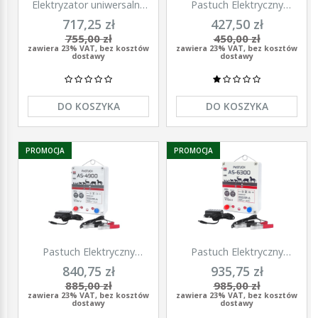
Elektryzator uniwersalny
Pastuch Elektryczny
TITAN DUO 3000, dla
Elektryzator uniwersalny
717,25 zł
427,50 zł
koni, bydła, owiec i kóz,
Pomelac AS-3300 3,3 Jula
755,00 zł
450,00 zł
2,0 J, Kerbl
zawiera 23% VAT, bez kosztów
zawiera 23% VAT, bez kosztów
dostawy
dostawy
DO KOSZYKA
DO KOSZYKA
PROMOCJA
PROMOCJA
Pastuch Elektryczny
Pastuch Elektryczny
Elektryzator uniwersalny
Elektryzator uniwersalny
840,75 zł
935,75 zł
Pomelac AS-4900 4,9Jula
Pomelac AS-6300 6,3Jula
885,00 zł
985,00 zł
zawiera 23% VAT, bez kosztów
zawiera 23% VAT, bez kosztów
dostawy
dostawy