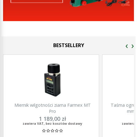
‹
›
BESTSELLERY
Miernik wilgotności ziarna Farmex MT
Taśma ogrod
Pro
mm, 
1 189,00 zł
zawiera VAT, bez kosztów dostawy
zawiera 