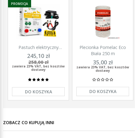
PROMOCJA
Pastuch elektryczny
Plecionka Pomelac Eco
polski elektryzator
Biała 250 m
245,10 zł
uniwersalny Agronet AS-
35,00 zł
258,00 zł
1100 12V/230
zawiera 23% VAT, bez kosztów
zawiera 23% VAT, bez kosztów
dostawy
dostawy
DO KOSZYKA
DO KOSZYKA
ZOBACZ CO KUPUJĄ INNI