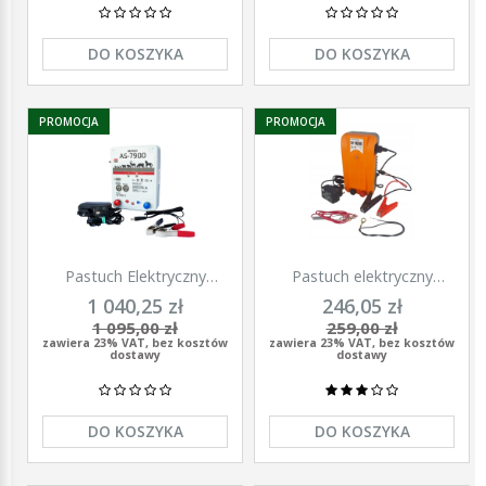
DO KOSZYKA
DO KOSZYKA
PROMOCJA
PROMOCJA
Pastuch Elektryczny
Pastuch elektryczny
Elektryzator uniwersalny
elektryzator uniwersalny z
1 040,25 zł
246,05 zł
Pomelac AS-7900 7,9 Jula
zasilaczem 9/12/230V
1 095,00 zł
259,00 zł
Unitra - U1000
zawiera 23% VAT, bez kosztów
zawiera 23% VAT, bez kosztów
dostawy
dostawy
DO KOSZYKA
DO KOSZYKA