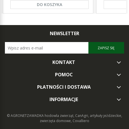
DO KOSZYKA
NEWSLETTER
ZAPISZ SIĘ
KONTAKT
POMOC
PŁATNOŚCI I DOSTAWA
INFORMACJE
© AGRONETZAWADKA
hodowla zwierząt, CanAgri, artykuły jeździeckie,
zwierzęta domowe, Covalliero