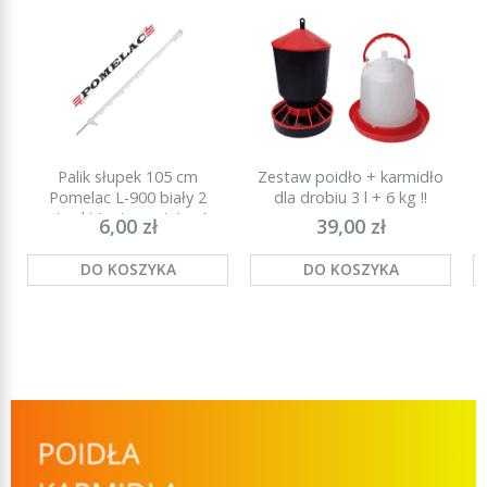
Palik słupek 105 cm
Zestaw poidło + karmidło
P
Pomelac L-900 biały 2
dla drobiu 3 l + 6 kg !!
stopki (najmocniejszy)
6,00 zł
39,00 zł
DO KOSZYKA
DO KOSZYKA