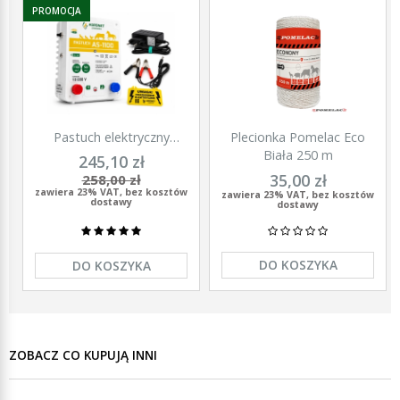
PROMOCJA
Pastuch elektryczny
Plecionka Pomelac Eco
polski elektryzator
Biała 250 m
245,10 zł
uniwersalny Agronet AS-
35,00 zł
258,00 zł
1100 12V/230
zawiera 23% VAT, bez kosztów
zawiera 23% VAT, bez kosztów
dostawy
dostawy
DO KOSZYKA
DO KOSZYKA
ZOBACZ CO KUPUJĄ INNI