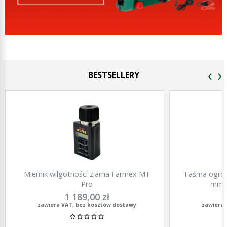
‹
›
BESTSELLERY
Miernik wilgotności ziarna Farmex MT
Taśma ogrod
Pro
mm, 
1 189,00 zł
zawiera VAT, bez kosztów dostawy
zawiera 