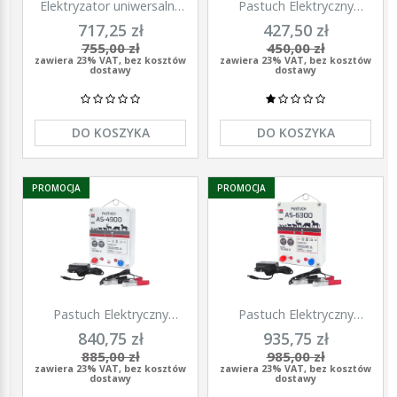
Elektryzator uniwersalny
Pastuch Elektryczny
TITAN DUO 3000, dla
Elektryzator uniwersalny
717,25 zł
427,50 zł
koni, bydła, owiec i kóz,
Pomelac AS-3300 3,3 Jula
755,00 zł
450,00 zł
2,0 J, Kerbl
zawiera 23% VAT, bez kosztów
zawiera 23% VAT, bez kosztów
dostawy
dostawy
DO KOSZYKA
DO KOSZYKA
PROMOCJA
PROMOCJA
Pastuch Elektryczny
Pastuch Elektryczny
Elektryzator uniwersalny
Elektryzator uniwersalny
840,75 zł
935,75 zł
Pomelac AS-4900 4,9Jula
Pomelac AS-6300 6,3Jula
885,00 zł
985,00 zł
zawiera 23% VAT, bez kosztów
zawiera 23% VAT, bez kosztów
dostawy
dostawy