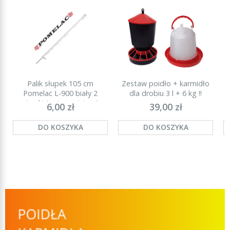
Palik słupek 105 cm
Zestaw poidło + karmidło
P
Pomelac L-900 biały 2
dla drobiu 3 l + 6 kg !!
stopki (najmocniejszy)
6,00 zł
39,00 zł
DO KOSZYKA
DO KOSZYKA