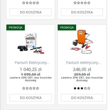
DO KOSZYKA
DO KOSZYKA
PROMOCJA
PROMOCJA
Pastuch Elektryczny
Pastuch elektryczny
Elektryzator uniwersalny
elektryzator uniwersalny z
1 040,25 zł
246,05 zł
Pomelac AS-7900 7,9 Jula
zasilaczem 9/12/230V
1 095,00 zł
259,00 zł
Unitra - U1000
zawiera 23% VAT, bez kosztów
zawiera 23% VAT, bez kosztów
dostawy
dostawy
DO KOSZYKA
DO KOSZYKA