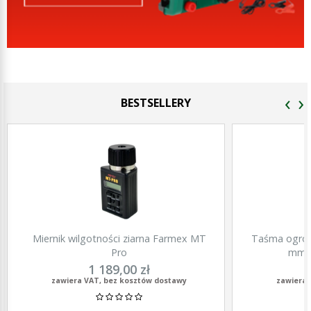
‹
›
BESTSELLERY
Miernik wilgotności ziarna Farmex MT
Taśma ogrod
Pro
mm, 
1 189,00 zł
zawiera VAT, bez kosztów dostawy
zawiera 