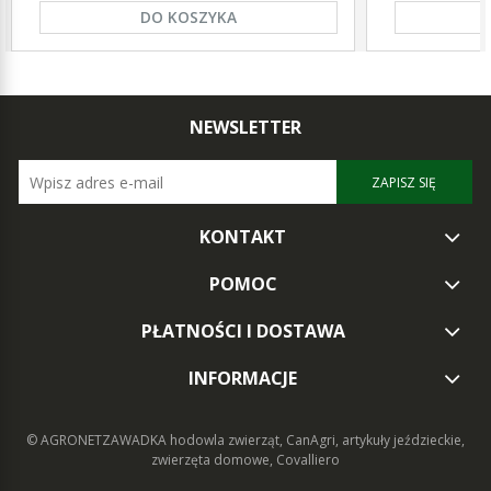
DO KOSZYKA
NEWSLETTER
ZAPISZ SIĘ
KONTAKT
POMOC
PŁATNOŚCI I DOSTAWA
INFORMACJE
© AGRONETZAWADKA
hodowla zwierząt, CanAgri, artykuły jeździeckie,
zwierzęta domowe, Covalliero