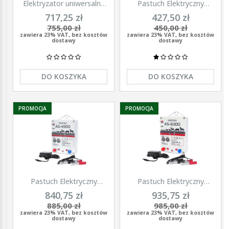
Elektryzator uniwersalny
Pastuch Elektryczny
TITAN DUO 3000, dla
Elektryzator uniwersalny
717,25 zł
427,50 zł
koni, bydła, owiec i kóz,
Pomelac AS-3300 3,3 Jula
755,00 zł
450,00 zł
2,0 J, Kerbl
zawiera 23% VAT, bez kosztów
zawiera 23% VAT, bez kosztów
dostawy
dostawy
DO KOSZYKA
DO KOSZYKA
PROMOCJA
PROMOCJA
Pastuch Elektryczny
Pastuch Elektryczny
Elektryzator uniwersalny
Elektryzator uniwersalny
840,75 zł
935,75 zł
Pomelac AS-4900 4,9Jula
Pomelac AS-6300 6,3Jula
885,00 zł
985,00 zł
zawiera 23% VAT, bez kosztów
zawiera 23% VAT, bez kosztów
dostawy
dostawy