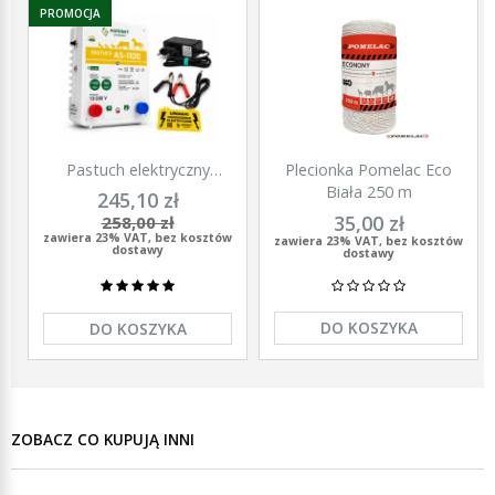
PROMOCJA
Pastuch elektryczny
Plecionka Pomelac Eco
polski elektryzator
Biała 250 m
245,10 zł
uniwersalny Agronet AS-
35,00 zł
258,00 zł
1100 12V/230
zawiera 23% VAT, bez kosztów
zawiera 23% VAT, bez kosztów
dostawy
dostawy
DO KOSZYKA
DO KOSZYKA
ZOBACZ CO KUPUJĄ INNI