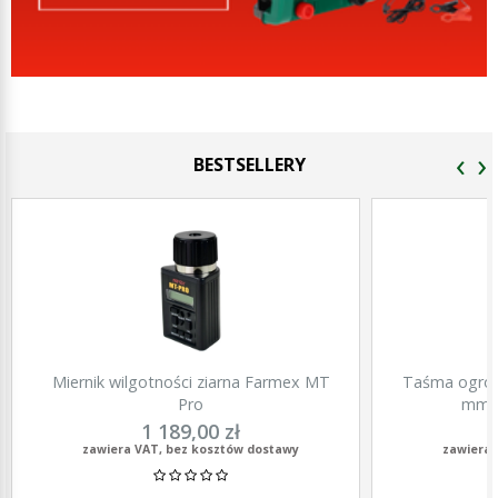
‹
›
BESTSELLERY
Miernik wilgotności ziarna Farmex MT
Taśma ogrod
Pro
mm, 
1 189,00 zł
zawiera VAT, bez kosztów dostawy
zawiera 