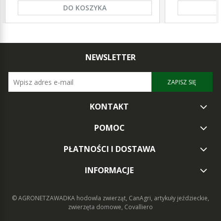
DO KOSZYKA
NEWSLETTER
ZAPISZ SIĘ
KONTAKT
POMOC
PŁATNOŚCI I DOSTAWA
INFORMACJE
© AGRONETZAWADKA
hodowla zwierząt, CanAgri, artykuły jeździeckie,
zwierzęta domowe, Covalliero