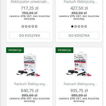
Elektryzator uniwersalny
Pastuch Elektryczny
TITAN DUO 3000, dla
Elektryzator uniwersalny
717,25 zł
427,50 zł
koni, bydła, owiec i kóz,
Pomelac AS-3300 3,3 Jula
755,00 zł
450,00 zł
2,0 J, Kerbl
zawiera 23% VAT, bez kosztów
zawiera 23% VAT, bez kosztów
dostawy
dostawy
DO KOSZYKA
DO KOSZYKA
PROMOCJA
PROMOCJA
Pastuch Elektryczny
Pastuch Elektryczny
Elektryzator uniwersalny
Elektryzator uniwersalny
840,75 zł
935,75 zł
Pomelac AS-4900 4,9Jula
Pomelac AS-6300 6,3Jula
885,00 zł
985,00 zł
zawiera 23% VAT, bez kosztów
zawiera 23% VAT, bez kosztów
dostawy
dostawy