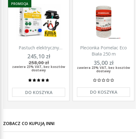
PROMOCJA
Pastuch elektryczny
Plecionka Pomelac Eco
polski elektryzator
Biała 250 m
245,10 zł
uniwersalny Agronet AS-
35,00 zł
258,00 zł
1100 12V/230
zawiera 23% VAT, bez kosztów
zawiera 23% VAT, bez kosztów
dostawy
dostawy
DO KOSZYKA
DO KOSZYKA
ZOBACZ CO KUPUJĄ INNI