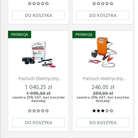
DO KOSZYKA
DO KOSZYKA
PROMOCJA
PROMOCJA
Pastuch Elektryczny
Pastuch elektryczny
Elektryzator uniwersalny
elektryzator uniwersalny z
1 040,25 zł
246,05 zł
Pomelac AS-7900 7,9 Jula
zasilaczem 9/12/230V
1 095,00 zł
259,00 zł
Unitra - U1000
zawiera 23% VAT, bez kosztów
zawiera 23% VAT, bez kosztów
dostawy
dostawy
DO KOSZYKA
DO KOSZYKA