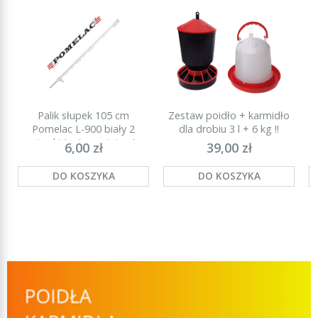
Palik słupek 105 cm
Zestaw poidło + karmidło
P
Pomelac L-900 biały 2
dla drobiu 3 l + 6 kg !!
stopki (najmocniejszy)
6,00 zł
39,00 zł
DO KOSZYKA
DO KOSZYKA