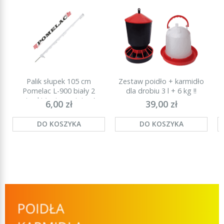
Palik słupek 105 cm
Zestaw poidło + karmidło
P
Pomelac L-900 biały 2
dla drobiu 3 l + 6 kg !!
stopki (najmocniejszy)
6,00 zł
39,00 zł
DO KOSZYKA
DO KOSZYKA