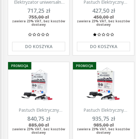
Elektryzator uniwersalny
Pastuch Elektryczny
TITAN DUO 3000, dla
Elektryzator uniwersalny
717,25 zł
427,50 zł
koni, bydła, owiec i kóz,
Pomelac AS-3300 3,3 Jula
755,00 zł
450,00 zł
2,0 J, Kerbl
zawiera 23% VAT, bez kosztów
zawiera 23% VAT, bez kosztów
dostawy
dostawy
DO KOSZYKA
DO KOSZYKA
PROMOCJA
PROMOCJA
Pastuch Elektryczny
Pastuch Elektryczny
Elektryzator uniwersalny
Elektryzator uniwersalny
840,75 zł
935,75 zł
Pomelac AS-4900 4,9Jula
Pomelac AS-6300 6,3Jula
885,00 zł
985,00 zł
zawiera 23% VAT, bez kosztów
zawiera 23% VAT, bez kosztów
dostawy
dostawy