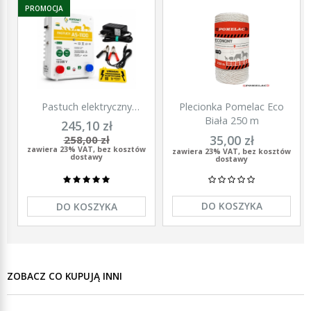
PROMOCJA
Pastuch elektryczny
Plecionka Pomelac Eco
polski elektryzator
Biała 250 m
245,10 zł
uniwersalny Agronet AS-
35,00 zł
258,00 zł
1100 12V/230
zawiera 23% VAT, bez kosztów
zawiera 23% VAT, bez kosztów
dostawy
dostawy
DO KOSZYKA
DO KOSZYKA
ZOBACZ CO KUPUJĄ INNI