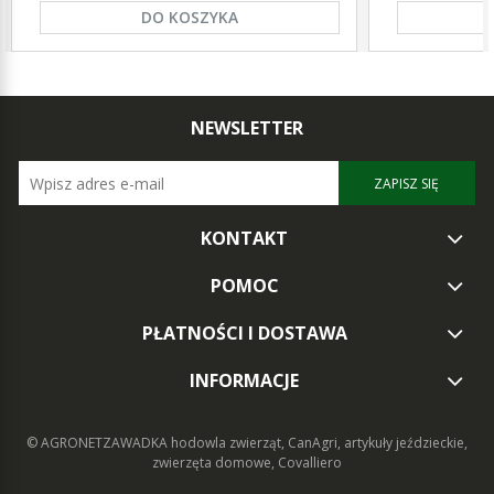
DO KOSZYKA
NEWSLETTER
ZAPISZ SIĘ
KONTAKT
POMOC
PŁATNOŚCI I DOSTAWA
INFORMACJE
© AGRONETZAWADKA
hodowla zwierząt, CanAgri, artykuły jeździeckie,
zwierzęta domowe, Covalliero