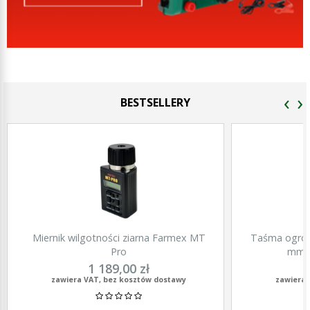
‹
›
BESTSELLERY
Miernik wilgotności ziarna Farmex MT
Taśma ogrod
Pro
mm, 
1 189,00 zł
zawiera VAT, bez kosztów dostawy
zawiera 