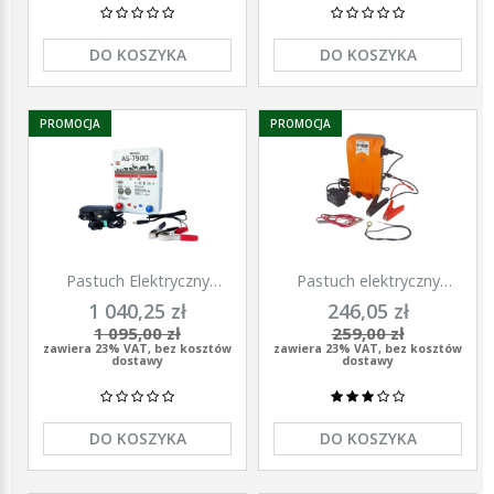
DO KOSZYKA
DO KOSZYKA
PROMOCJA
PROMOCJA
Pastuch Elektryczny
Pastuch elektryczny
Elektryzator uniwersalny
elektryzator uniwersalny z
1 040,25 zł
246,05 zł
Pomelac AS-7900 7,9 Jula
zasilaczem 9/12/230V
1 095,00 zł
259,00 zł
Unitra - U1000
zawiera 23% VAT, bez kosztów
zawiera 23% VAT, bez kosztów
dostawy
dostawy
DO KOSZYKA
DO KOSZYKA