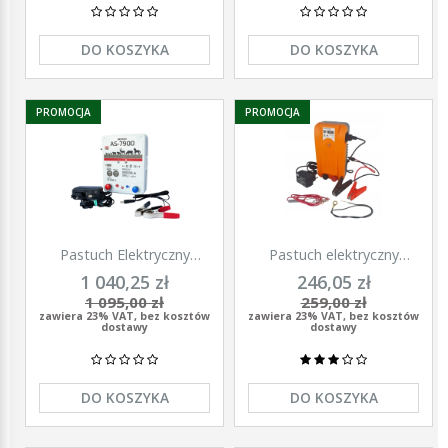
DO KOSZYKA
DO KOSZYKA
PROMOCJA
PROMOCJA
Pastuch Elektryczny
Pastuch elektryczny
Elektryzator uniwersalny
elektryzator uniwersalny z
1 040,25 zł
246,05 zł
Pomelac AS-7900 7,9 Jula
zasilaczem 9/12/230V
1 095,00 zł
259,00 zł
Unitra - U1000
zawiera 23% VAT, bez kosztów
zawiera 23% VAT, bez kosztów
dostawy
dostawy
DO KOSZYKA
DO KOSZYKA