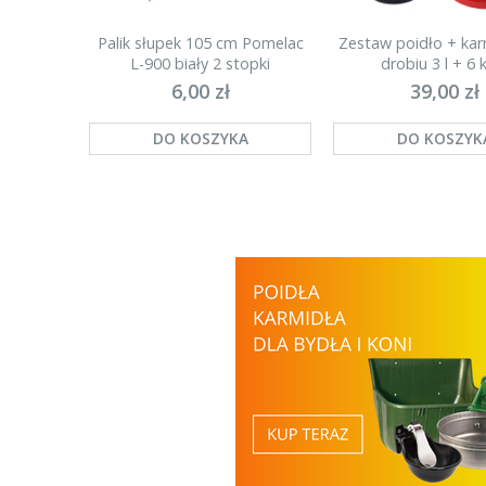
Palik słupek 105 cm Pomelac
Zestaw poidło + kar
L-900 biały 2 stopki
drobiu 3 l + 6 k
(najmocniejszy)
6,00 zł
39,00 zł
DO KOSZYKA
DO KOSZYK