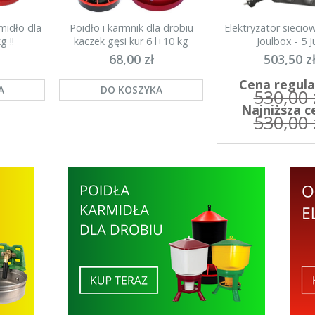
midło dla
Poidło i karmnik dla drobiu
Elektryzator sieci
g !!
kaczek gęsi kur 6 l+10 kg
Joulbox - 5 Ju
68,00 zł
503,50 z
Cena regula
A
DO KOSZYKA
530,00 
Najniższa c
530,00 
DO KOSZYK