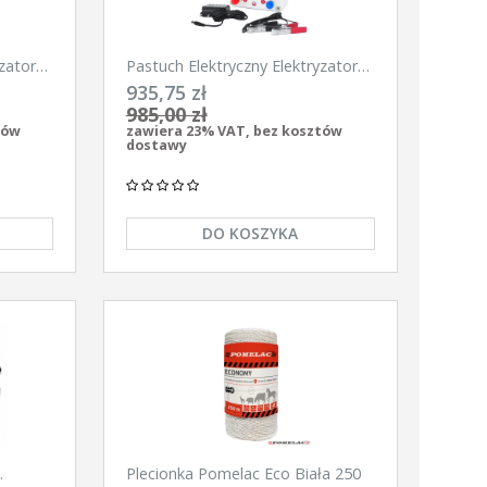
zator
Pastuch Elektryczny Elektryzator
900
uniwersalny Pomelac AS-6300
935,75 zł
6,3Jula
985,00 zł
tów
zawiera 23% VAT, bez kosztów
dostawy
DO KOSZYKA
Plecionka Pomelac Eco Biała 250