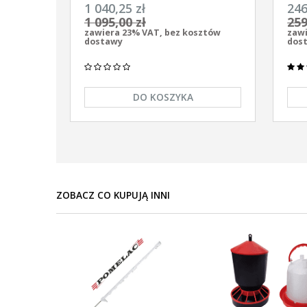
uniwersalny Pomelac AS-7900 7,9
uniw
1 040,25 zł
246
Jula
9/12
1 095,00 zł
259
zawiera 23% VAT, bez kosztów
zawi
dostawy
dos
DO KOSZYKA
ZOBACZ CO KUPUJĄ INNI