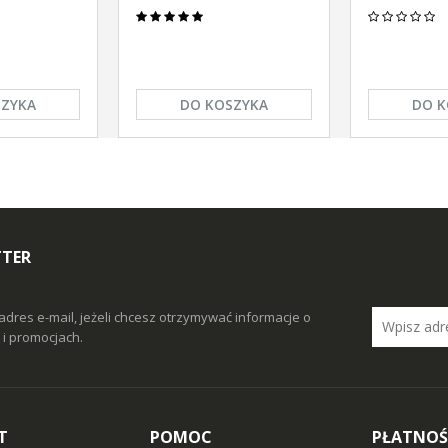
SZYKA
DO KOSZYKA
DO K
TTER
adres e-mail, jeżeli chcesz otrzymywać informacje o
i promocjach.
T
POMOC
PŁATNOŚ