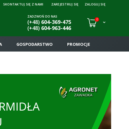
SKONTAKTUJ SIĘ Z NAMI
ZAREJESTRUJ SIĘ
ZALOGUJ SIĘ
ZADZWOŃ DO NAS
0
(+48)
604-369-475
(+48)
604-963-446
A
GOSPODARSTWO
PROMOCJE