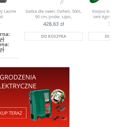
owy Lacme
Siatka dla owiec OviNet, 50m,
Korpus kompletny 
li
90 cm, podw. szpic,
serii Agronet H20
pomarańczowa, Kerbl
ł
428,63 zł
35,00 zł
rna:
DO KOSZYKA
DO KOSZY
zł
ena:
zł
A