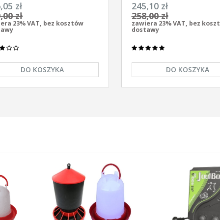
ersalny z zasilaczem
elektryzator uniwersalny A
,05 zł
245,10 zł
/230V Unitra - U1000
AS-1100 12V/230
,00 zł
258,00 zł
era 23% VAT, bez kosztów
zawiera 23% VAT, bez kosz
tawy
dostawy
DO KOSZYKA
DO KOSZYKA