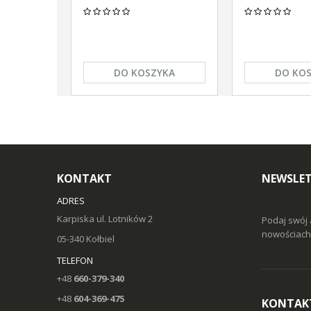
DO KOSZYKA
DO KO
KONTAKT
NEWSLE
ADRES
Karpiska ul. Lotników 2
Podaj swój 
nowościach 
05-340 Kołbiel
TELEFON
+48
660-379-340
+48
604-369-475
KONTAK