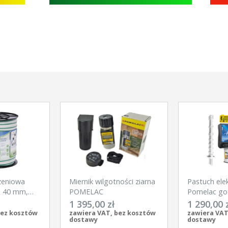
zeniowa
Miernik wilgotności ziarna
Pastuch ele
x 40 mm,
POMELAC
Pomelac go
Kerbl
na silne dzi
1 395,00 zł
1 290,00 
bez kosztów
zawiera VAT, bez kosztów
zawiera VAT
dostawy
dostawy