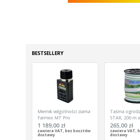
BESTSELLERY
Miernik wilgotności ziarna
Taśma ogrod
Farmex MT Pro
STAR, 200 m 
biało-zielona, 
1 189,00 zł
265,00 zł
zawiera VAT, bez kosztów
zawiera VAT, 
dostawy
dostawy