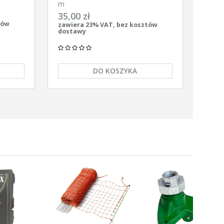
gronet
m
35,00 zł
tów
zawiera 23% VAT, bez kosztów
dostawy
DO KOSZYKA