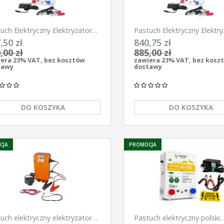
uch Elektryczny Elektryzator
Pastuch Elektryczny Elektry
ersalny Pomelac AS-3300 3,3
uniwersalny Pomelac AS-4
,50 zł
840,75 zł
4,9Jula
,00 zł
885,00 zł
era 23% VAT, bez kosztów
zawiera 23% VAT, bez kosz
tawy
dostawy
DO KOSZYKA
DO KOSZYKA
CJA
PROMOCJA
uch elektryczny elektryzator
Pastuch elektryczny polski