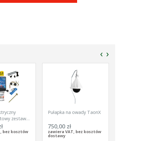
‹
›
ktryczny
Pułapka na owady TaonX
Siatka dl
towy zestaw
Net, 50m,
kie zwierzęta
szpic, bia
zł
750,00 zł
370,00 
pomarańc
, bez kosztów
zawiera VAT, bez kosztów
zawiera V
dostawy
dostawy