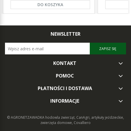
DO KOSZYKA
NEWSLETTER
ZAPISZ SIĘ
KONTAKT
POMOC
PŁATNOŚCI I DOSTAWA
INFORMACJE
© AGRONETZAWADKA
hodowla zwierząt, CanAgri, artykuły jeździeckie,
zwierzęta domowe, Covalliero