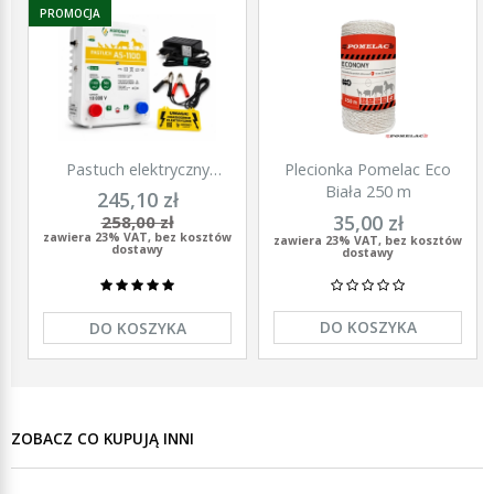
PROMOCJA
Pastuch elektryczny
Plecionka Pomelac Eco
polski elektryzator
Biała 250 m
245,10 zł
uniwersalny Agronet AS-
35,00 zł
258,00 zł
1100 12V/230
zawiera 23% VAT, bez kosztów
zawiera 23% VAT, bez kosztów
dostawy
dostawy
DO KOSZYKA
DO KOSZYKA
ZOBACZ CO KUPUJĄ INNI