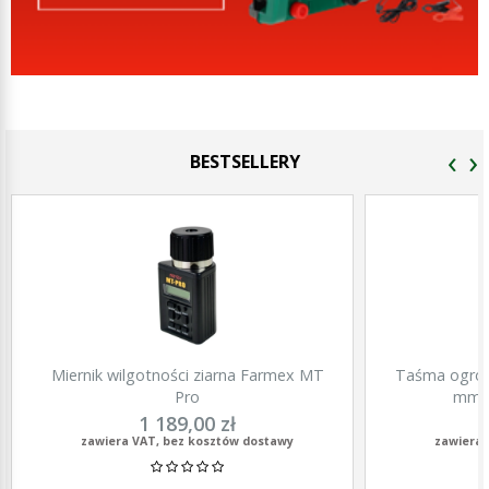
‹
›
BESTSELLERY
Miernik wilgotności ziarna Farmex MT
Taśma ogrod
Pro
mm, 
1 189,00 zł
zawiera VAT, bez kosztów dostawy
zawiera 