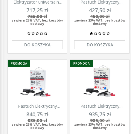
Elektryzator uniwersalny
Pastuch Elektryczny
TITAN DUO 3000, dla
Elektryzator uniwersalny
717,25 zł
427,50 zł
koni, bydła, owiec i kóz,
Pomelac AS-3300 3,3 Jula
755,00 zł
450,00 zł
2,0 J, Kerbl
zawiera 23% VAT, bez kosztów
zawiera 23% VAT, bez kosztów
dostawy
dostawy
DO KOSZYKA
DO KOSZYKA
PROMOCJA
PROMOCJA
Pastuch Elektryczny
Pastuch Elektryczny
Elektryzator uniwersalny
Elektryzator uniwersalny
840,75 zł
935,75 zł
Pomelac AS-4900 4,9Jula
Pomelac AS-6300 6,3Jula
885,00 zł
985,00 zł
zawiera 23% VAT, bez kosztów
zawiera 23% VAT, bez kosztów
dostawy
dostawy