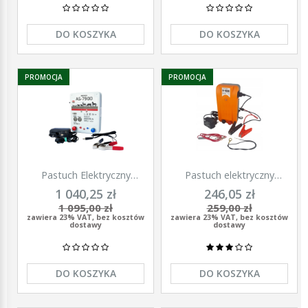
DO KOSZYKA
DO KOSZYKA
PROMOCJA
PROMOCJA
Pastuch Elektryczny
Pastuch elektryczny
Elektryzator uniwersalny
elektryzator uniwersalny z
1 040,25 zł
246,05 zł
Pomelac AS-7900 7,9 Jula
zasilaczem 9/12/230V
1 095,00 zł
259,00 zł
Unitra - U1000
zawiera 23% VAT, bez kosztów
zawiera 23% VAT, bez kosztów
dostawy
dostawy
DO KOSZYKA
DO KOSZYKA