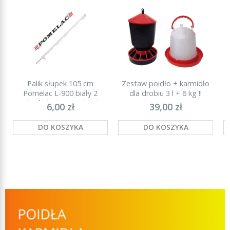
Palik słupek 105 cm
Zestaw poidło + karmidło
P
Pomelac L-900 biały 2
dla drobiu 3 l + 6 kg !!
stopki (najmocniejszy)
6,00 zł
39,00 zł
DO KOSZYKA
DO KOSZYKA