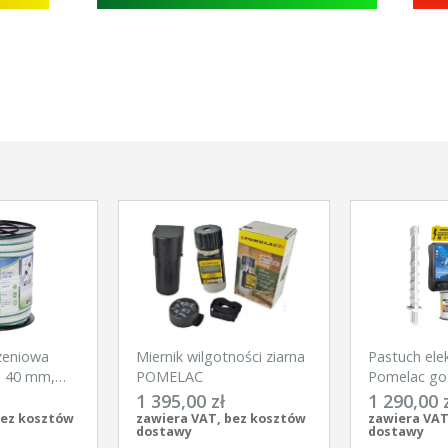
zeniowa
Miernik wilgotności ziarna
Pastuch ele
x 40 mm,
POMELAC
Pomelac go
Kerbl
na silne dzi
1 395,00 zł
1 290,00 
bez kosztów
zawiera VAT, bez kosztów
zawiera VAT
dostawy
dostawy