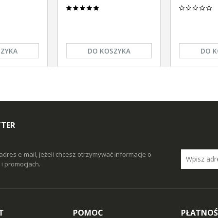
SZYKA
DO KOSZYKA
DO K
TTER
adres e-mail, jeżeli chcesz otrzymywać informacje o
i promocjach.
T
POMOC
PŁATNOŚ