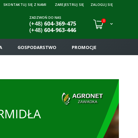
SKONTAKTUJ SIĘ Z NAMI
ZAREJESTRUJ SIĘ
ZALOGUJ SIĘ
ZADZWOŃ DO NAS
0
(+48)
604-369-475
(+48)
604-963-446
A
GOSPODARSTWO
PROMOCJE