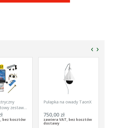
‹
›
ktryczny
Pułapka na owady TaonX
Siatka dl
towy zestaw
Net, 50m,
kie zwierzęta
szpic, bia
zł
750,00 zł
370,00 
pomarańc
, bez kosztów
zawiera VAT, bez kosztów
zawiera V
dostawy
dostawy