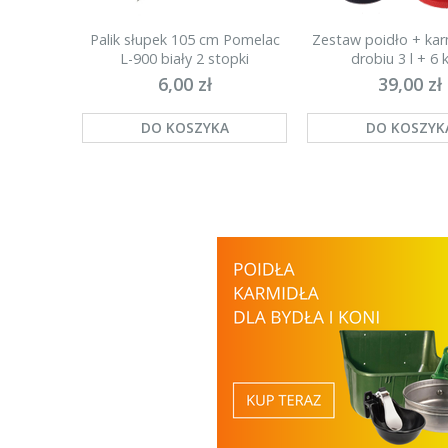
Palik słupek 105 cm Pomelac
Zestaw poidło + kar
L-900 biały 2 stopki
drobiu 3 l + 6 k
(najmocniejszy)
6,00 zł
39,00 zł
DO KOSZYKA
DO KOSZYK