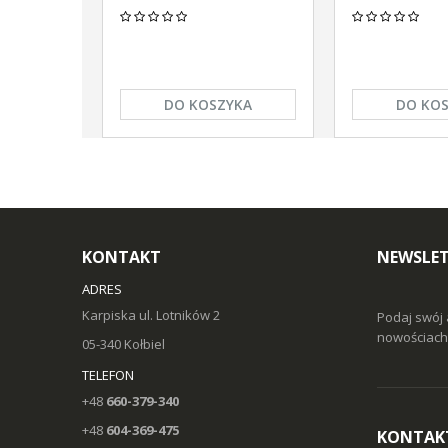
DO KOSZYKA
DO KO
KONTAKT
NEWSLE
ADRES
Karpiska ul. Lotników 2
Podaj swój 
nowościach 
05-340 Kołbiel
TELEFON
+48
660-379-340
+48
604-369-475
KONTAK