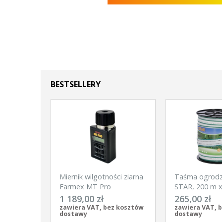
BESTSELLERY
Miernik wilgotności ziarna
Taśma ogrod
Farmex MT Pro
STAR, 200 m 
biało-zielona, 
1 189,00 zł
265,00 zł
zawiera VAT, bez kosztów
zawiera VAT, 
dostawy
dostawy