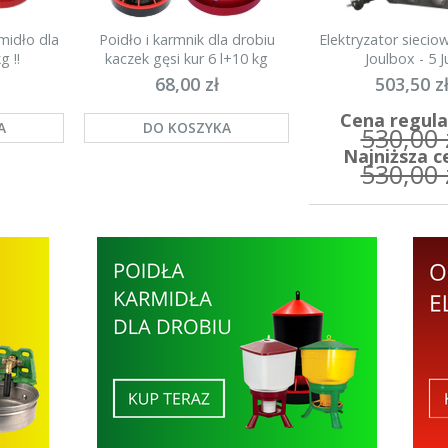
midło dla
Poidło i karmnik dla drobiu
Elektryzator sieci
g !!
kaczek gęsi kur 6 l+10 kg
Joulbox - 5 Ju
68,00 zł
503,50 z
Cena regula
A
DO KOSZYKA
530,00 
Najniższa c
530,00 
DO KOSZYK