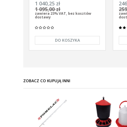
uniwersalny Pomelac AS-7900 7,9
uniw
1 040,25 zł
246
Jula
9/12
1 095,00 zł
259
zawiera 23% VAT, bez kosztów
zawi
dostawy
dos
DO KOSZYKA
ZOBACZ CO KUPUJĄ INNI