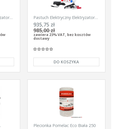
zator
Pastuch Elektryczny Elektryzator
900
uniwersalny Pomelac AS-6300
935,75 zł
6,3Jula
985,00 zł
tów
zawiera 23% VAT, bez kosztów
dostawy
DO KOSZYKA
Plecionka Pomelac Eco Biała 250