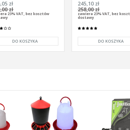
ersalny z zasilaczem
elektryzator uniwersalny A
,05 zł
245,10 zł
/230V Unitra - U1000
AS-1100 12V/230
,00 zł
258,00 zł
era 23% VAT, bez kosztów
zawiera 23% VAT, bez kosz
tawy
dostawy
DO KOSZYKA
DO KOSZYKA