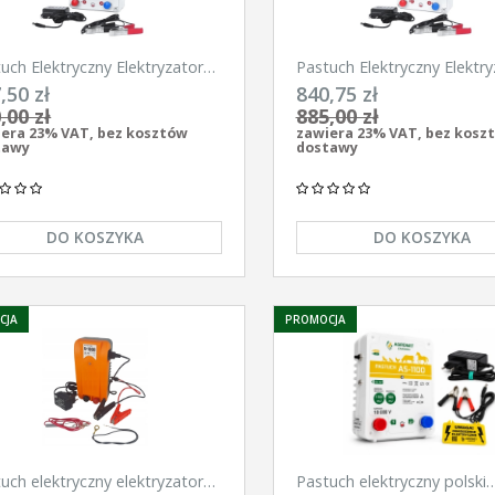
uch Elektryczny Elektryzator
Pastuch Elektryczny Elektry
ersalny Pomelac AS-3300 3,3
uniwersalny Pomelac AS-4
,50 zł
840,75 zł
4,9Jula
,00 zł
885,00 zł
era 23% VAT, bez kosztów
zawiera 23% VAT, bez kosz
tawy
dostawy
DO KOSZYKA
DO KOSZYKA
CJA
PROMOCJA
uch elektryczny elektryzator
Pastuch elektryczny polski