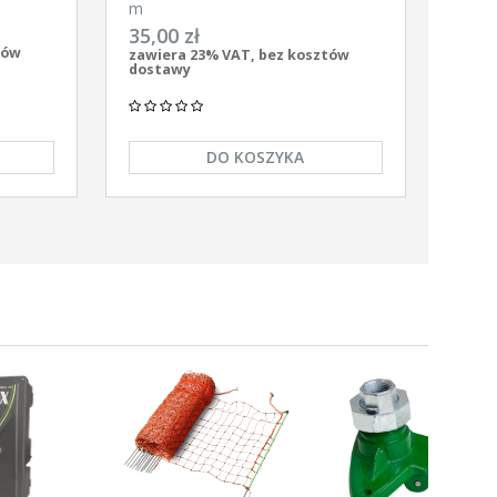
gronet
m
35,00 zł
tów
zawiera 23% VAT, bez kosztów
dostawy
DO KOSZYKA