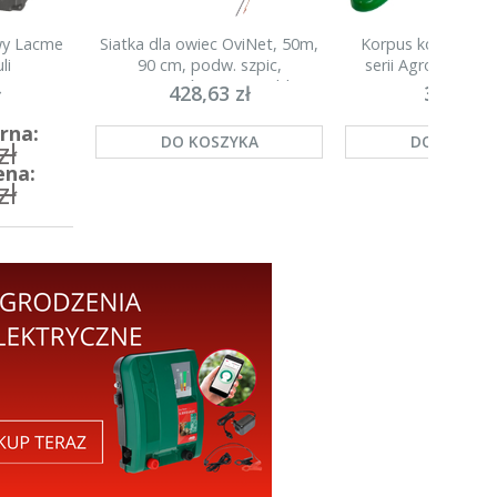
owy Lacme
Siatka dla owiec OviNet, 50m,
Korpus kompletny 
li
90 cm, podw. szpic,
serii Agronet H20
pomarańczowa, Kerbl
ł
428,63 zł
35,00 zł
rna:
DO KOSZYKA
DO KOSZY
zł
ena:
zł
A